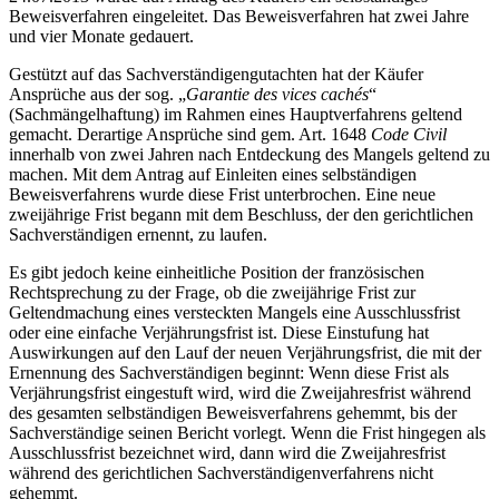
Beweisverfahren eingeleitet. Das Beweisverfahren hat zwei Jahre
und vier Monate gedauert.
Gestützt auf das Sachverständigengutachten hat der Käufer
Ansprüche aus der sog. „
Garantie des vices cachés
“
(Sachmängelhaftung) im Rahmen eines Hauptverfahrens geltend
gemacht. Derartige Ansprüche sind gem. Art. 1648
Code Civil
innerhalb von zwei Jahren nach Entdeckung des Mangels geltend zu
machen. Mit dem Antrag auf Einleiten eines selbständigen
Beweisverfahrens wurde diese Frist unterbrochen. Eine neue
zweijährige Frist begann mit dem Beschluss, der den gerichtlichen
Sachverständigen ernennt, zu laufen.
Es gibt jedoch keine einheitliche Position der französischen
Rechtsprechung zu der Frage, ob die zweijährige Frist zur
Geltendmachung eines versteckten Mangels eine Ausschlussfrist
oder eine einfache Verjährungsfrist ist. Diese Einstufung hat
Auswirkungen auf den Lauf der neuen Verjährungsfrist, die mit der
Ernennung des Sachverständigen beginnt: Wenn diese Frist als
Verjährungsfrist eingestuft wird, wird die Zweijahresfrist während
des gesamten selbständigen Beweisverfahrens gehemmt, bis der
Sachverständige seinen Bericht vorlegt. Wenn die Frist hingegen als
Ausschlussfrist bezeichnet wird, dann wird die Zweijahresfrist
während des gerichtlichen Sachverständigenverfahrens nicht
gehemmt.