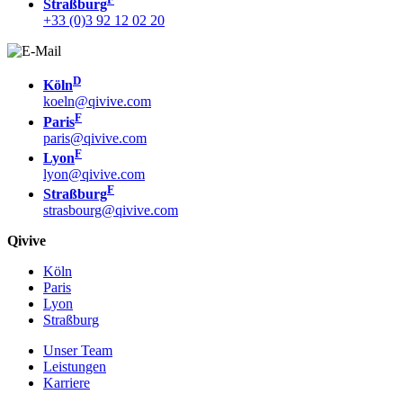
Straßburg
+33 (0)3 92 12 02 20
D
Köln
koeln@qivive.com
F
Paris
paris@qivive.com
F
Lyon
lyon@qivive.com
F
Straßburg
strasbourg@qivive.com
Qivive
Köln
Paris
Lyon
Straßburg
Unser Team
Leistungen
Karriere