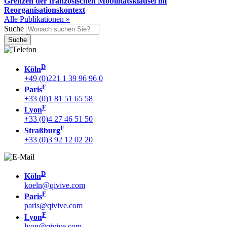
Grenzen der französischen Mobilitätsklausel im
Reorganisationskontext
Alle Publikationen »
Suche
D
Köln
+49 (0)221 1 39 96 96 0
F
Paris
+33 (0)1 81 51 65 58
F
Lyon
+33 (0)4 27 46 51 50
F
Straßburg
+33 (0)3 92 12 02 20
D
Köln
koeln@qivive.com
F
Paris
paris@qivive.com
F
Lyon
lyon@qivive.com