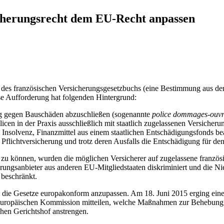
herungsrecht dem EU-Recht anpassen
 des französischen Versicherungsgesetzbuchs (eine Bestimmung aus dem
ese Aufforderung hat folgenden Hintergrund:
rung gegen Bauschäden abzuschließen (sogenannte
police dommages-ouv
licen in der Praxis ausschließlich mit staatlich zugelassenen Versiche
i Insolvenz, Finanzmittel aus einem staatlichen Entschädigungsfonds b
Pflichtversicherung und trotz deren Ausfalls die Entschädigung für den
können, wurden die möglichen Versicherer auf zugelassene französisch
rungsanbieter aus anderen EU-Mitgliedstaaten diskriminiert und die Nie
beschränkt.
en die Gesetze europakonform anzupassen. Am 18. Juni 2015 erging ei
uropäischen Kommission mitteilen, welche Maßnahmen zur Behebung de
en Gerichtshof anstrengen.