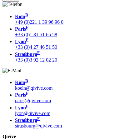
D
Köln
+49 (0)221 1 39 96 96 0
F
Paris
+33 (0)1 81 51 65 58
F
Lyon
+33 (0)4 27 46 51 50
F
Straßburg
+33 (0)3 92 12 02 20
D
Köln
koeln@qivive.com
F
Paris
paris@qivive.com
F
Lyon
lyon@qivive.com
F
Straßburg
strasbourg@qivive.com
Qivive