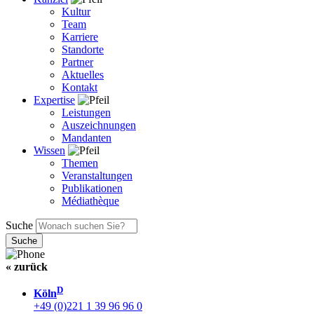
Kultur
Team
Karriere
Standorte
Partner
Aktuelles
Kontakt
Expertise
Leistungen
Auszeichnungen
Mandanten
Wissen
Themen
Veranstaltungen
Publikationen
Médiathèque
Suche
« zurück
D
Köln
+49 (0)221 1 39 96 96 0