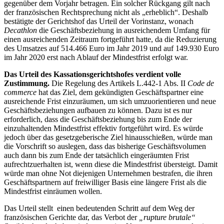
gegenüber dem Vorjahr betragen. Ein solcher Rückgang gilt nach
der französischen Rechtsprechung nicht als „erheblich“. Deshalb
bestätigte der Gerichtshof das Urteil der Vorinstanz, wonach
Decathlon
die Geschäfts­beziehung in ausreichendem Umfang für
einen ausreichenden Zeitraum fortgeführt hatte, da die Reduzierung
des Umsatzes auf 514.466 Euro im Jahr 2019 und auf 149.930 Euro
im Jahr 2020 erst nach Ablauf der Mindestfrist erfolgt war.
Das Urteil des Kassationsgerichtshofes verdient volle
Zustimmung.
Die Regelung des Artikels L.442-1 Abs. II
Code de
commerce
hat das Ziel, dem gekündigten Geschäftspartner eine
ausreichende Frist einzuräumen, um sich umzuorientieren und neue
Geschäftsbeziehungen aufbauen zu können. Dazu ist es nur
erforderlich, dass die Geschäftsbeziehung bis zum Ende der
einzuhaltenden Mindestfrist effektiv fortgeführt wird. Es würde
jedoch über das gesetzgeberische Ziel hinausschießen, würde man
die Vorschrift so auslegen, dass das bisherige Geschäftsvolumen
auch dann bis zum Ende der tatsächlich eingeräumten Frist
aufrechtzuerhalten ist, wenn diese die Mindestfrist übersteigt. Damit
würde man ohne Not diejenigen Unternehmen bestrafen, die ihren
Geschäftspartnern auf freiwilliger Basis eine längere Frist als die
Mindestfrist einräumen wollen.
Das Urteil stellt einen bedeutenden Schritt auf dem Weg der
französischen Gerichte dar, das Verbot der
„rupture brutale“