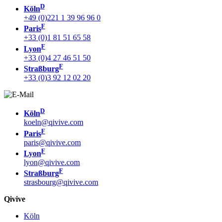
D
Köln
+49 (0)221 1 39 96 96 0
F
Paris
+33 (0)1 81 51 65 58
F
Lyon
+33 (0)4 27 46 51 50
F
Straßburg
+33 (0)3 92 12 02 20
D
Köln
koeln@qivive.com
F
Paris
paris@qivive.com
F
Lyon
lyon@qivive.com
F
Straßburg
strasbourg@qivive.com
Qivive
Köln