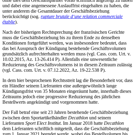
ohne dies dem Geschäftspartner vorab schriftlich angezeigt zu haben
und dabei eine angemessene Auslauffrist eingehalten zu haben, die
unter anderem die Gesamtdauer der Geschäfts­beziehung
berücksichtigt (sog.
rupture brutale d‘une relation commerciale
établie
).
Nach der bisherigen Rechtsprechung der französischen Gerichte
muss die Geschäftsbeziehung bis zu ihrem Ende zu denselben
Konditionen fortgeführt werden, was insbesondere bedeutet, dass
das bei Ausspruch der Kündigung bestehende Geschäfts­volumen
grundsätzlich aufrechterhalten werden muss (vgl. Cass. com. Urt. v.
10.02.2015, Az. 13-26.414 P). Allenfalls eine unwesentliche
Reduzierung des Geschäftsvolumens ist in diesem Zeitraum zulässig
(vgl. Cass. com. Urt. v. 07.12.2022, Az. 19-22.538 P).
In dem hier besprochenen Rechtsstreit lag die Besonderheit vor, dass
ein Händler seinem Lieferanten eine außergewöhnlich lange
Kündigungsfrist von 35 Monaten eingeräumt hatte, innerhalb dieses
Zeitraums jedoch eine progressive Reduzierung des jährlichen
Bestellwerts angekündigt und vorgenommen hatte.
Der Fall betraf eine seit 23 Jahren bestehende Geschäftsbeziehung
zwischen dem Sportartikelhändler
Decathlon
und seinem
Lieferanten
Sport Elect Institut
. Im Januar 2018 hatte
Decathlon
dem Lieferanten schriftlich mitgeteilt, dass die Geschäftsbeziehung
zum 1. Januar 2021 beendet werde, wobei das Bestellvolumen bis