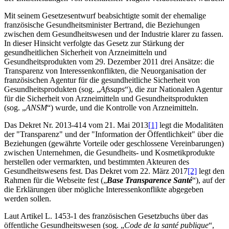
Mit seinem Gesetzesentwurf beabsichtigte somit der ehemalige
französische Gesundheitsminister Bertrand, die Beziehungen
zwischen dem Gesundheitswesen und der Industrie klarer zu fassen.
In dieser Hinsicht verfolgte das Gesetz zur Stärkung der
gesundheitlichen Sicherheit von Arzneimitteln und
Gesundheitsprodukten vom 29. Dezember 2011 drei Ansätze: die
Transparenz von Interessenkonflikten, die Neuorganisation der
französischen Agentur für die gesundheitliche Sicherheit von
Gesundheitsprodukten (sog. „
Afssaps
“), die zur Nationalen Agentur
für die Sicherheit von Arzneimitteln und Gesundheitsprodukten
(sog. „
ANSM
“) wurde, und die Kontrolle von Arzneimitteln.
Das Dekret Nr. 2013-414 vom 21. Mai 2013
[1]
legt die Modalitäten
der "Transparenz" und der "Information der Öffentlichkeit" über die
Beziehungen (gewährte Vorteile oder geschlossene Vereinbarungen)
zwischen Unternehmen, die Gesundheits- und Kosmetikprodukte
herstellen oder vermarkten, und bestimmten Akteuren des
Gesundheitswesens fest. Das Dekret vom 22. März 2017
[2]
legt den
Rahmen für die Webseite fest („
Base Transparence Santé
“), auf der
die Erklärungen über mögliche Interessenkonflikte abgegeben
werden sollen.
Laut Artikel L. 1453-1 des französischen Gesetzbuchs über das
öffentliche Gesundheitswesen (sog. „
Code de la santé publique
“,