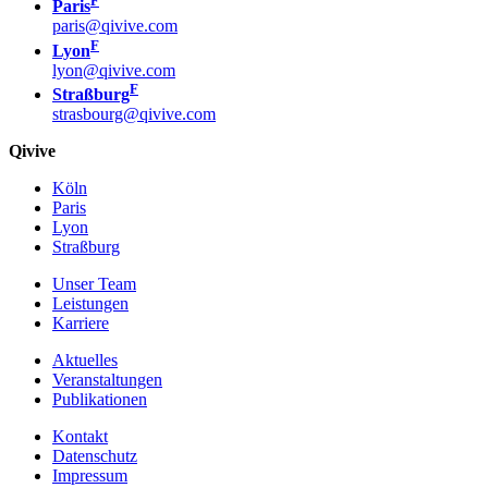
F
Paris
paris@qivive.com
F
Lyon
lyon@qivive.com
F
Straßburg
strasbourg@qivive.com
Qivive
Köln
Paris
Lyon
Straßburg
Unser Team
Leistungen
Karriere
Aktuelles
Veranstaltungen
Publikationen
Kontakt
Datenschutz
Impressum