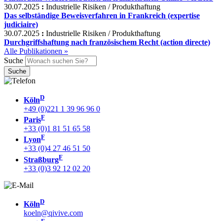
30.07.2025
:
Industrielle Risiken / Produkthaftung
Das selbständige Beweisverfahren in Frankreich (expertise
judiciaire)
30.07.2025
:
Industrielle Risiken / Produkthaftung
Durchgriffshaftung nach französischem Recht (action directe)
Alle Publikationen »
Suche
D
Köln
+49 (0)221 1 39 96 96 0
F
Paris
+33 (0)1 81 51 65 58
F
Lyon
+33 (0)4 27 46 51 50
F
Straßburg
+33 (0)3 92 12 02 20
D
Köln
koeln@qivive.com