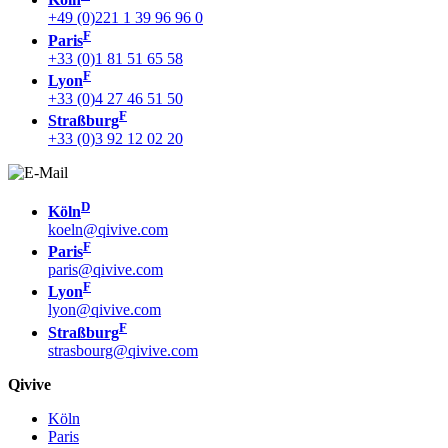
+49 (0)221 1 39 96 96 0
F
Paris
+33 (0)1 81 51 65 58
F
Lyon
+33 (0)4 27 46 51 50
F
Straßburg
+33 (0)3 92 12 02 20
D
Köln
koeln@qivive.com
F
Paris
paris@qivive.com
F
Lyon
lyon@qivive.com
F
Straßburg
strasbourg@qivive.com
Qivive
Köln
Paris