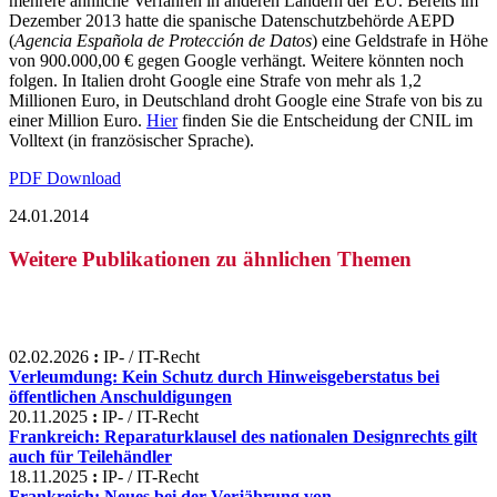
mehrere ähnliche Verfahren in anderen Ländern der EU. Bereits im
Dezember 2013 hatte die spanische Datenschutzbehörde AEPD
(
Agencia Española de Protección de Datos
) eine Geldstrafe in Höhe
von 900.000,00 € gegen Google verhängt. Weitere könnten noch
folgen. In Italien droht Google eine Strafe von mehr als 1,2
Millionen Euro, in Deutschland droht Google eine Strafe von bis zu
einer Million Euro.
Hier
finden Sie die Entscheidung der CNIL im
Volltext (in französischer Sprache).
PDF Download
24.01.2014
Weitere Publikationen zu ähnlichen Themen
02.02.2026
:
IP- / IT-Recht
Verleumdung: Kein Schutz durch Hinweisgeberstatus bei
öffentlichen Anschuldigungen
20.11.2025
:
IP- / IT-Recht
Frankreich: Reparaturklausel des nationalen Designrechts gilt
auch für Teilehändler
18.11.2025
:
IP- / IT-Recht
Frankreich: Neues bei der Verjährung von