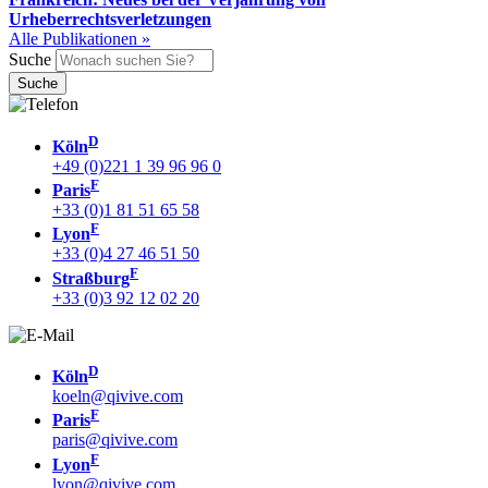
Urheberrechtsverletzungen
Alle Publikationen »
Suche
D
Köln
+49 (0)221 1 39 96 96 0
F
Paris
+33 (0)1 81 51 65 58
F
Lyon
+33 (0)4 27 46 51 50
F
Straßburg
+33 (0)3 92 12 02 20
D
Köln
koeln@qivive.com
F
Paris
paris@qivive.com
F
Lyon
lyon@qivive.com