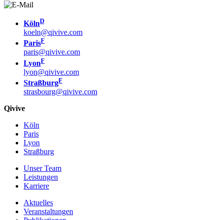
D
Köln
koeln@qivive.com
F
Paris
paris@qivive.com
F
Lyon
lyon@qivive.com
F
Straßburg
strasbourg@qivive.com
Qivive
Köln
Paris
Lyon
Straßburg
Unser Team
Leistungen
Karriere
Aktuelles
Veranstaltungen