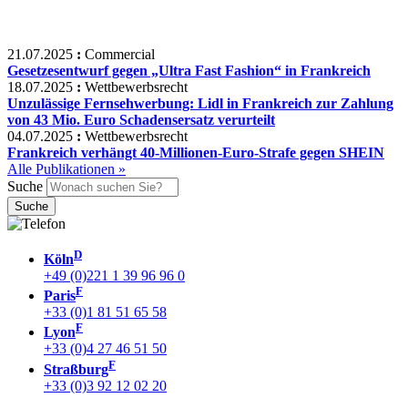
21.07.2025
:
Commercial
Gesetzesentwurf gegen „Ultra Fast Fashion“ in Frankreich
18.07.2025
:
Wettbewerbsrecht
Unzulässige Fernsehwerbung: Lidl in Frankreich zur Zahlung
von 43 Mio. Euro Schadensersatz verurteilt
04.07.2025
:
Wettbewerbsrecht
Frankreich verhängt 40-Millionen-Euro-Strafe gegen SHEIN
Alle Publikationen »
Suche
D
Köln
+49 (0)221 1 39 96 96 0
F
Paris
+33 (0)1 81 51 65 58
F
Lyon
+33 (0)4 27 46 51 50
F
Straßburg
+33 (0)3 92 12 02 20