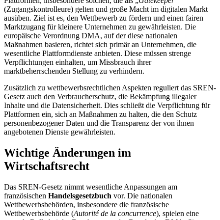
Plattformen, insbesondere solchen, die als „
Gatekeeper
“
(Zugangskontrolleure) gelten und große Macht im digitalen Markt
ausüben. Ziel ist es, den Wettbewerb zu fördern und
einen fairen
Marktzugang für kleinere Unternehmen zu gewährleisten
. Die
europäische Verordnung DMA, auf der diese nationalen
Maßnahmen basieren, richtet sich primär an Unternehmen, die
wesentliche Plattformdienste anbieten. Diese müssen strenge
Verpflichtungen einhalten, um Missbrauch ihrer
marktbeherrschenden Stellung zu verhindern.
Zusätzlich zu wettbewerbsrechtlichen Aspekten reguliert das SREN-
Gesetz auch den
Verbraucherschutz
, die
Bekämpfung illegaler
Inhalte
und die
Datensicherheit
. Dies schließt die Verpflichtung für
Plattformen ein, sich an Maßnahmen zu halten, die den Schutz
personenbezogener Daten und die Transparenz der von ihnen
angebotenen Dienste gewährleisten.
Wichtige Änderungen im
Wirtschaftsrecht
Das SREN-Gesetz nimmt wesentliche Anpassungen am
französischen
Handelsgesetzbuch
vor. Die nationalen
Wettbewerbsbehörden, insbesondere die französische
Wettbewerbsbehörde (
Autorité de la concurrence
), spielen eine