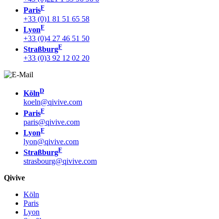
F
Paris
+33 (0)1 81 51 65 58
F
Lyon
+33 (0)4 27 46 51 50
F
Straßburg
+33 (0)3 92 12 02 20
D
Köln
koeln@qivive.com
F
Paris
paris@qivive.com
F
Lyon
lyon@qivive.com
F
Straßburg
strasbourg@qivive.com
Qivive
Köln
Paris
Lyon