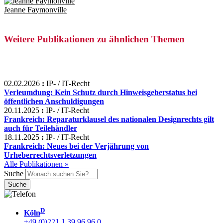
Jeanne Faymonville
Weitere Publikationen zu ähnlichen Themen
02.02.2026
:
IP- / IT-Recht
Verleumdung: Kein Schutz durch Hinweisgeberstatus bei
öffentlichen Anschuldigungen
20.11.2025
:
IP- / IT-Recht
Frankreich: Reparaturklausel des nationalen Designrechts gilt
auch für Teilehändler
18.11.2025
:
IP- / IT-Recht
Frankreich: Neues bei der Verjährung von
Urheberrechtsverletzungen
Alle Publikationen »
Suche
D
Köln
+49 (0)221 1 39 96 96 0