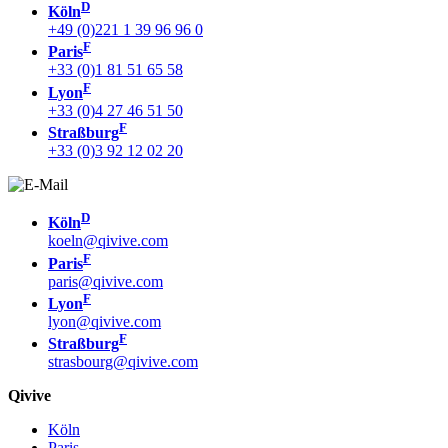
D
Köln
+49 (0)221 1 39 96 96 0
F
Paris
+33 (0)1 81 51 65 58
F
Lyon
+33 (0)4 27 46 51 50
F
Straßburg
+33 (0)3 92 12 02 20
D
Köln
koeln@qivive.com
F
Paris
paris@qivive.com
F
Lyon
lyon@qivive.com
F
Straßburg
strasbourg@qivive.com
Qivive
Köln
Paris