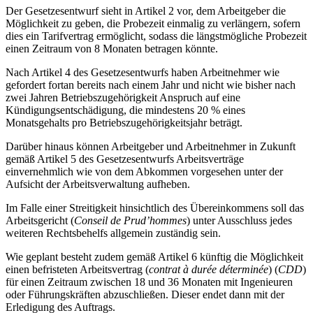
Der Gesetzesentwurf sieht in Artikel 2 vor, dem Arbeitgeber die
Möglichkeit zu geben, die Probezeit einmalig zu verlängern, sofern
dies ein Tarifvertrag ermöglicht, sodass die längstmögliche Probezeit
einen Zeitraum von 8 Monaten betragen könnte.
Nach Artikel 4 des Gesetzesentwurfs haben Arbeitnehmer wie
gefordert fortan bereits nach einem Jahr und nicht wie bisher nach
zwei Jahren Betriebszugehörigkeit Anspruch auf eine
Kündigungsentschädigung, die mindestens 20 % eines
Monatsgehalts pro Betriebszugehörigkeitsjahr beträgt.
Darüber hinaus können Arbeitgeber und Arbeitnehmer in Zukunft
gemäß Artikel 5 des Gesetzesentwurfs Arbeitsverträge
einvernehmlich wie von dem Abkommen vorgesehen unter der
Aufsicht der Arbeitsverwaltung aufheben.
Im Falle einer Streitigkeit hinsichtlich des Übereinkommens soll das
Arbeitsgericht (
Conseil de Prud’hommes
) unter Ausschluss jedes
weiteren Rechtsbehelfs allgemein zuständig sein.
Wie geplant besteht zudem gemäß Artikel 6 künftig die Möglichkeit
einen befristeten Arbeitsvertrag (
contrat à durée déterminée
) (
CDD
)
für einen Zeitraum zwischen 18 und 36 Monaten mit Ingenieuren
oder Führungskräften abzuschließen. Dieser endet dann mit der
Erledigung des Auftrags.