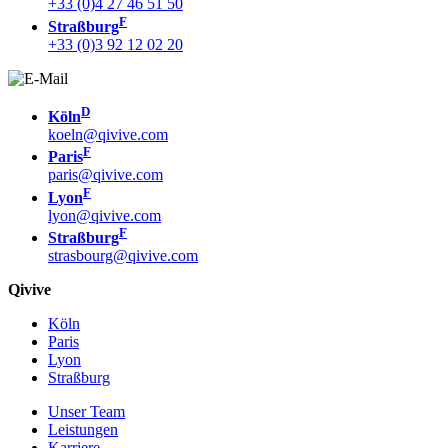
+33 (0)4 27 46 51 50
F
Straßburg
+33 (0)3 92 12 02 20
D
Köln
koeln@qivive.com
F
Paris
paris@qivive.com
F
Lyon
lyon@qivive.com
F
Straßburg
strasbourg@qivive.com
Qivive
Köln
Paris
Lyon
Straßburg
Unser Team
Leistungen
Karriere