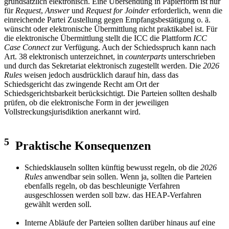
grundsätzlich elektronisch. Eine Übersendung in Papierform ist nur
für
Request
,
Answer
und
Request for Joinder
erforderlich, wenn die
einreichende Partei Zustellung gegen Empfangsbestätigung o. ä.
wünscht oder elektronische Übermittlung nicht praktikabel ist. Für
die elektronische Übermittlung stellt die ICC die Plattform
ICC
Case Connect
zur Verfügung. Auch der Schiedsspruch kann nach
Art. 38 elektronisch unterzeichnet, in
counterparts
unterschrieben
und durch das Sekretariat elektronisch zugestellt werden. Die
2026
Rules
weisen jedoch ausdrücklich darauf hin, dass das
Schiedsgericht das zwingende Recht am Ort der
Schiedsgerichtsbarkeit berücksichtigt. Die Parteien sollten deshalb
prüfen, ob die elektronische Form in der jeweiligen
Vollstreckungsjurisdiktion anerkannt wird.
5
Praktische Konsequenzen
Schiedsklauseln sollten künftig bewusst regeln, ob die
2026
Rules
anwendbar sein sollen. Wenn ja, sollten die Parteien
ebenfalls regeln, ob das beschleunigte Verfahren
ausgeschlossen werden soll bzw. das HEAP-Verfahren
gewählt werden soll.
Interne Abläufe der Parteien sollten darüber hinaus auf eine