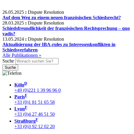
26.05.2025
:
Dispute Resolution
Auf dem Weg zu einem neuen französischen Schiedsrecht?
28.03.2025
:
Dispute Resolution
Schiedsfreundlichkeit der französischen Rechtsprechung – quo
vadis?
13.05.2024
:
Dispute Resolution
Aktualisierung der IBA-rules zu Interessenkonflikten in
Schiedsverfahren
Alle Publikationen »
Suche
D
Köln
+49 (0)221 1 39 96 96 0
F
Paris
+33 (0)1 81 51 65 58
F
Lyon
+33 (0)4 27 46 51 50
F
Straßburg
+33 (0)3 92 12 02 20