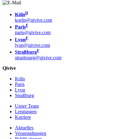
D
Köln
koeln@qivive.com
F
Paris
paris@qivive.com
F
Lyon
lyon@qivive.com
F
Straßburg
strasbourg@qivive.com
Qivive
Köln
Paris
Lyon
Straßburg
Unser Team
Leistungen
Karriere
Aktuelles
Veranstaltungen
Publikationen