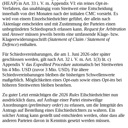
(HEAP) in Art. 33 i. V. m. Appendix VI: ein reines
Opt-in
-
Verfahren, das unabhängig vom Streitwert eine Entscheidung
innerhalb von drei Monaten nach der initialen CMC vorsieht. Es
wird von einem Einzelschiedsrichter geführt, der allein nach
Aktenlage entscheiden und mit Zustimmung der Parteien einen
unbegründeten Schiedsspruch erlassen kann.
Request for Arbitration
und
Answer
müssen jeweils bereits eine umfassende Klage- bzw.
Klageerwiderungsschrift (
Statement of Claim / Statement of
Defence
) enthalten.
Für Schiedsvereinbarungen, die am 1. Juni 2026 oder später
geschlossen werden, gilt nach Art. 32 i. V. m. Art. 1(3) lit. c)
Appendix V das
Expedited Procedure
automatisch bei Streitwerten
bis 4 Mio. USD (zuvor 3 Mio. USD). Für ältere
Schiedsvereinbarungen bleiben die bisherigen Schwellenwerte
maßgeblich. Möglichkeiten eines
Opt-outs
sowie eines
Opt-ins
bei
höheren Streitwerten bleiben bestehen.
Zu guter Letzt ermächtigen die
2026 Rules
Eilschiedsrichter nun
ausdrücklich dazu, auf Anfrage einer Partei einstweilige
Anordnungen (
preliminary order
) zu erlassen, um die Integrität des
Antrags auf Bestellung eines Eilschiedsrichters zu wahren. Ein
solcher Antrag kann gestellt und entschieden werden, ohne dass alle
anderen Parteien davon in Kenntnis gesetzt werden müssen.