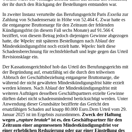
der ihr durch den Rückgang der Bestellungen entstanden war.
In zweiter Instanz verurteilte das Berufungsgericht Paris
Exxelia
zur
Zahlung von Schadensersatz in Höhe von 52.464 €. Zwar hatte es
die entgangene Bruttomarge für den Zeitraum der fehlenden
Kündigungsfrist (in diesem Fall sechs Monate) auf 91.566 €
beziffert, von diesem Betrag jedoch diejenigen Gewinne abgezogen
hatte, die
Wipelec
mit späteren Bestellungen nach Ablauf der
Mindestkündigungsfrist noch erzielt hatte.
Wipelec
hielt diese
Schadensberechnung für rechtsfehlerhaft und legte gegen das Urteil
Revisionsklage ein.
Der Kassationsgerichtshof hob das Urteil des Berufungsgerichts mit
der Begründung auf, ersatzfähig sei die durch den teilweisen
Abbruch der Geschäftsbeziehung entgangene Bruttomarge, die
während der nicht gewährten Mindestkündigungsfrist hätte erzielt
werden können. Nach Ablauf der Mindestkündigungsfrist mit
weiteren Aufträgen desselben Geschäftspartners erzielte Gewinne
dürften dabei nicht schadensmindernd berücksichtigt werden. Unter
Anwendung dieser Grundsätze bezifferte das Gericht den
ersatzfähigen Schaden auf knapp 80.000 Euro.Dem Urteil vom 29.
Januar 2025 ist im Ergebnis zuzustimmen.
Zweck der Haftung
wegen
„rupture brutale“
ist es, den Geschäftspartner für den
Zeitraum einer angemessenen Mindestkündigungsfrist vor
einer erheblichen Reduzierung oder gar einer Einstellung des