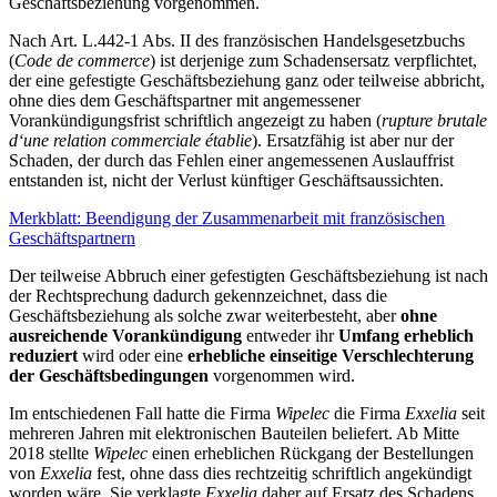
Geschäftsbeziehung vorgenommen.
Nach Art. L.442-1 Abs. II des französischen Handelsgesetzbuchs
(
Code de commerce
) ist derjenige zum Schadensersatz verpflichtet,
der eine gefestigte Geschäftsbeziehung ganz oder teilweise abbricht,
ohne dies dem Geschäftspartner mit angemessener
Vorankündigungsfrist schriftlich angezeigt zu haben (
rupture brutale
d‘une relation commerciale établie
). Ersatzfähig ist aber nur der
Schaden, der durch das Fehlen einer angemessenen Auslauffrist
entstanden ist, nicht der Verlust künftiger Geschäftsaussichten.
Merkblatt: Beendigung der Zusammenarbeit mit französischen
Geschäftspartnern
Der
teilweise
Abbruch einer gefestigten Geschäftsbeziehung
ist nach
der Rechtsprechung dadurch gekennzeichnet, dass die
Geschäftsbeziehung als solche zwar weiterbesteht, aber
ohne
ausreichende Vorankündigung
entweder ihr
Umfang erheblich
reduziert
wird oder eine
erhebliche einseitige Verschlechterung
der Geschäftsbedingungen
vorgenommen wird.
Im entschiedenen Fall hatte die Firma
Wipelec
die Firma
Exxelia
seit
mehreren Jahren mit elektronischen Bauteilen beliefert. Ab Mitte
2018 stellte
Wipelec
einen erheblichen Rückgang der Bestellungen
von
Exxelia
fest, ohne dass dies rechtzeitig schriftlich angekündigt
worden wäre. Sie verklagte
Exxelia
daher auf Ersatz des Schadens,