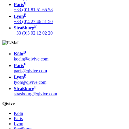
F
Paris
+33 (0)1 81 51 65 58
F
Lyon
+33 (0)4 27 46 51 50
F
Straßburg
+33 (0)3 92 12 02 20
D
Köln
koeln@qivive.com
F
Paris
paris@qivive.com
F
Lyon
lyon@qivive.com
F
Straßburg
strasbourg@qivive.com
Qivive
Köln
Paris
Lyon
Straßburg