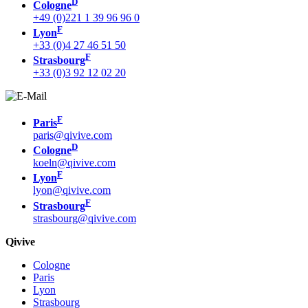
D
Cologne
+49 (0)221 1 39 96 96 0
F
Lyon
+33 (0)4 27 46 51 50
F
Strasbourg
+33 (0)3 92 12 02 20
F
Paris
paris@qivive.com
D
Cologne
koeln@qivive.com
F
Lyon
lyon@qivive.com
F
Strasbourg
strasbourg@qivive.com
Qivive
Cologne
Paris
Lyon
Strasbourg