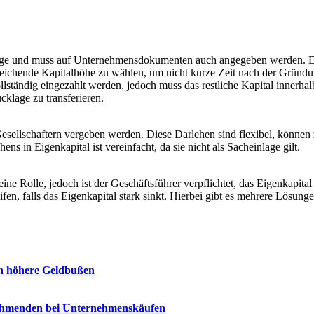
Image und muss auf Unternehmensdokumenten auch angegeben werden. Es 
 ausreichende Kapitalhöhe zu wählen, um nicht kurze Zeit nach der Grü
tändig eingezahlt werden, jedoch muss das restliche Kapital innerhalb 
cklage zu transferieren.
ellschaftern vergeben werden. Diese Darlehen sind flexibel, können zi
in Eigenkapital ist vereinfacht, da sie nicht als Sacheinlage gilt.​​​
eine Rolle, jedoch ist der Geschäftsführer verpflichtet, das Eigenkapi
en, falls das Eigenkapital stark sinkt. Hierbei gibt es mehrere Lösun
ich höhere Geldbußen
tnehmenden bei Unternehmenskäufen