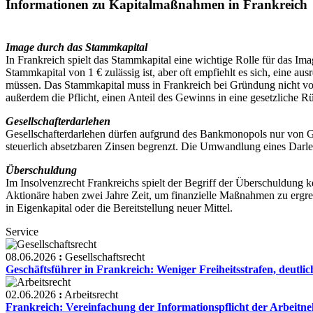
Informationen zu Kapitalmaßnahmen in Frankreich
Image durch das Stammkapital
In Frankreich spielt das Stammkapital eine wichtige Rolle für das 
Stammkapital von 1 € zulässig ist, aber oft empfiehlt es sich, eine
müssen. Das Stammkapital muss in Frankreich bei Gründung nicht volls
außerdem die Pflicht, einen Anteil des Gewinns in eine gesetzliche Rü
Gesellschafterdarlehen
Gesellschafterdarlehen dürfen aufgrund des Bankmonopols nur von Ges
steuerlich absetzbaren Zinsen begrenzt. Die Umwandlung eines Darlehens 
Überschuldung
Im Insolvenzrecht Frankreichs spielt der Begriff der Überschuldung k
Aktionäre haben zwei Jahre Zeit, um finanzielle Maßnahmen zu ergreif
in Eigenkapital oder die Bereitstellung neuer Mittel.
Service
08.06.2026
:
Gesellschaftsrecht
Geschäftsführer in Frankreich: Weniger Freiheitsstrafen, deutl
02.06.2026
:
Arbeitsrecht
Frankreich: Vereinfachung der Informationspflicht der Arbei