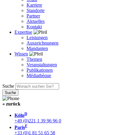
Karriere
Standorte
Partner
Aktuelles
Kontakt
Expertise
Leistungen
Auszeichnungen
Mandanten
Wissen
Themen
Veranstaltungen
Publikationen
Médiathèque
Suche
« zurück
D
Köln
+49 (0)221 1 39 96 96 0
F
Paris
+33 (0)1 81 51 65 58