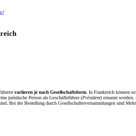
en?
kreich
führern
variieren je nach Gesellschaftsform
. In Frankreich können so
e juristische Person als Geschäftsführer (
Président
) ernannt werden. 
sind. Bei der Bestellung durch Gesellschafterversammlungen sind Mehrh