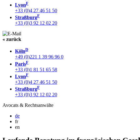
F
Lyon
+33 (0)4 27 46 51 50
F
Straßburg
+33 (0)3 92 12 02 20
« zurück
D
Köln
+49 (0)221 1 39 96 96 0
F
Paris
+33 (0)1 81 51 65 58
F
Lyon
+33 (0)4 27 46 51 50
F
Straßburg
+33 (0)3 92 12 02 20
Avocats & Rechtsanwälte
de
fr
en