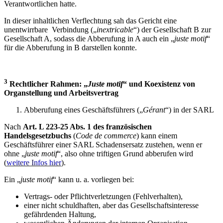
Verantwortlichen hatte.
In dieser inhaltlichen Verflechtung sah das Gericht eine
unentwirrbare Verbindung („
inextricable
“) der Gesellschaft B zur
Gesellschaft A, sodass die Abberufung in A auch ein „
juste motif
“
für die Abberufung in B darstellen konnte.
3
Rechtlicher Rahmen: „
Juste motif
“ und Koexistenz von
Organstellung und Arbeitsvertrag
Abberufung eines Geschäftsführers („
Gérant
“) in der SARL
Nach
Art. L 223-25 Abs. 1 des französischen
Handelsgesetzbuchs
(
Code de commerce
) kann einem
Geschäftsführer einer SARL Schadensersatz zustehen, wenn er
ohne „
juste motif
“, also ohne triftigen Grund abberufen wird
(
weitere Infos hier
).
Ein „
juste motif
“ kann u. a. vorliegen bei:
Vertrags- oder Pflichtverletzungen (Fehlverhalten),
einer nicht schuldhaften, aber das Gesellschaftsinteresse
gefährdenden Haltung,