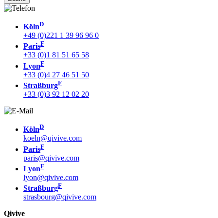
D
Köln
+49 (0)221 1 39 96 96 0
F
Paris
+33 (0)1 81 51 65 58
F
Lyon
+33 (0)4 27 46 51 50
F
Straßburg
+33 (0)3 92 12 02 20
D
Köln
koeln@qivive.com
F
Paris
paris@qivive.com
F
Lyon
lyon@qivive.com
F
Straßburg
strasbourg@qivive.com
Qivive