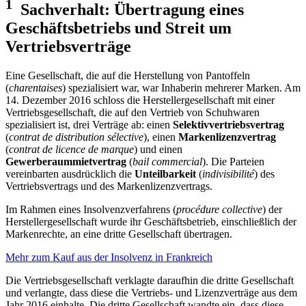
1
Sachverhalt: Übertragung eines
Geschäftsbetriebs und Streit um
Vertriebsverträge
Eine Gesellschaft, die auf die Herstellung von Pantoffeln
(
charentaises
) spezialisiert war, war Inhaberin mehrerer Marken. Am
14. Dezember 2016 schloss die Herstellergesellschaft mit einer
Vertriebsgesellschaft, die auf den Vertrieb von Schuhwaren
spezialisiert ist, drei Verträge ab: einen
Selektivvertriebsvertrag
(
contrat de distribution sélective
), einen
Markenlizenzvertrag
(
contrat de licence de marque
) und einen
Gewerberaummietvertrag
(
bail commercial
). Die Parteien
vereinbarten ausdrücklich die
Unteilbarkeit
(
indivisibilité
) des
Vertriebsvertrags und des Markenlizenzvertrags.
Im Rahmen eines Insolvenzverfahrens (
procédure collective
) der
Herstellergesellschaft wurde ihr Geschäftsbetrieb, einschließlich der
Markenrechte, an eine dritte Gesellschaft übertragen.
Mehr zum Kauf aus der Insolvenz in Frankreich
Die Vertriebsgesellschaft verklagte daraufhin die dritte Gesellschaft
und verlangte, dass diese die Vertriebs- und Lizenzverträge aus dem
Jahr 2016 einhalte. Die dritte Gesellschaft wandte ein, dass diese