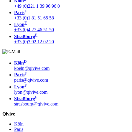
Köln
+49 (0)221 1 39 96 96 0
F
Paris
+33 (0)1 81 51 65 58
F
Lyon
+33 (0)4 27 46 51 50
F
Straßburg
+33 (0)3 92 12 02 20
D
Köln
koeln@qivive.com
F
Paris
paris@qivive.com
F
Lyon
lyon@qivive.com
F
Straßburg
strasbourg@qivive.com
Qivive
Köln
Paris