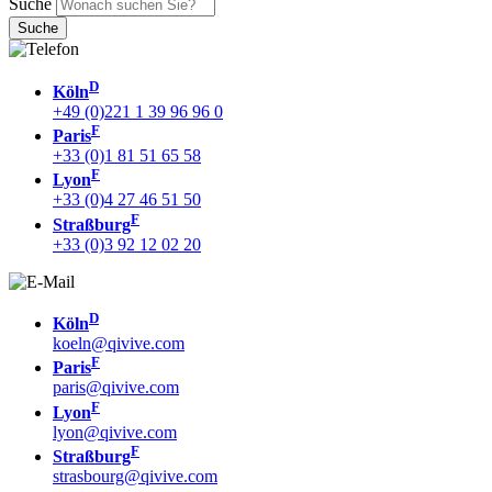
Suche
D
Köln
+49 (0)221 1 39 96 96 0
F
Paris
+33 (0)1 81 51 65 58
F
Lyon
+33 (0)4 27 46 51 50
F
Straßburg
+33 (0)3 92 12 02 20
D
Köln
koeln@qivive.com
F
Paris
paris@qivive.com
F
Lyon
lyon@qivive.com
F
Straßburg
strasbourg@qivive.com