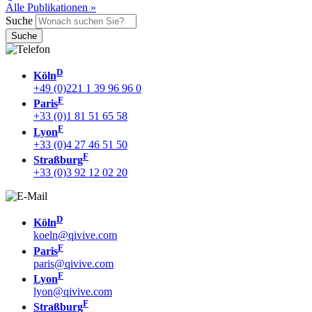
Alle Publikationen »
Suche
D
Köln
+49 (0)221 1 39 96 96 0
F
Paris
+33 (0)1 81 51 65 58
F
Lyon
+33 (0)4 27 46 51 50
F
Straßburg
+33 (0)3 92 12 02 20
D
Köln
koeln@qivive.com
F
Paris
paris@qivive.com
F
Lyon
lyon@qivive.com
F
Straßburg