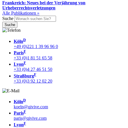
Frankreich: Neues bei der Verjährung von
Urheberrechtsverletzungen
Alle Publikationen »
Suche
D
Köln
+49 (0)221 1 39 96 96 0
F
Paris
+33 (0)1 81 51 65 58
F
Lyon
+33 (0)4 27 46 51 50
F
Straßburg
+33 (0)3 92 12 02 20
D
Köln
koeln@qivive.com
F
Paris
paris@qivive.com
F
Lyon