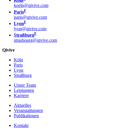
Köln
koeln@qivive.com
F
Paris
paris@qivive.com
F
Lyon
lyon@qivive.com
F
Straßburg
strasbourg@qivive.com
Qivive
Köln
Paris
Lyon
Straßburg
Unser Team
Leistungen
Karriere
Aktuelles
Veranstaltungen
Publikationen
Kontakt