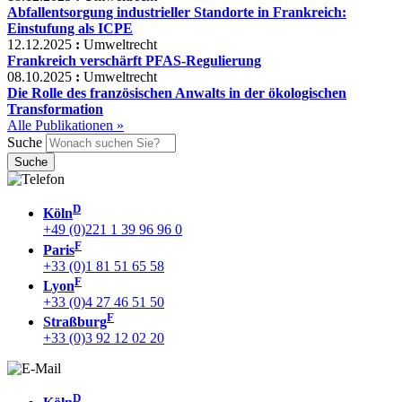
Abfallentsorgung industrieller Standorte in Frankreich:
Einstufung als ICPE
12.12.2025
:
Umweltrecht
Frankreich verschärft PFAS-Regulierung
08.10.2025
:
Umweltrecht
Die Rolle des französischen Anwalts in der ökologischen
Transformation
Alle Publikationen »
Suche
D
Köln
+49 (0)221 1 39 96 96 0
F
Paris
+33 (0)1 81 51 65 58
F
Lyon
+33 (0)4 27 46 51 50
F
Straßburg
+33 (0)3 92 12 02 20
D