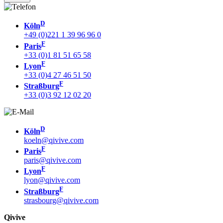
D
Köln
+49 (0)221 1 39 96 96 0
F
Paris
+33 (0)1 81 51 65 58
F
Lyon
+33 (0)4 27 46 51 50
F
Straßburg
+33 (0)3 92 12 02 20
D
Köln
koeln@qivive.com
F
Paris
paris@qivive.com
F
Lyon
lyon@qivive.com
F
Straßburg
strasbourg@qivive.com
Qivive