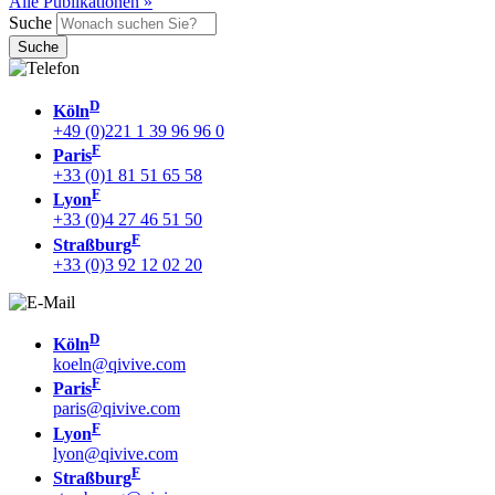
Alle Publikationen »
Suche
D
Köln
+49 (0)221 1 39 96 96 0
F
Paris
+33 (0)1 81 51 65 58
F
Lyon
+33 (0)4 27 46 51 50
F
Straßburg
+33 (0)3 92 12 02 20
D
Köln
koeln@qivive.com
F
Paris
paris@qivive.com
F
Lyon
lyon@qivive.com
F
Straßburg