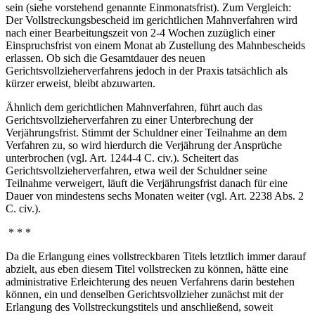
sein (siehe vorstehend genannte Einmonatsfrist). Zum Vergleich:
Der Vollstreckungsbescheid im gerichtlichen Mahnverfahren wird
nach einer Bearbeitungszeit von 2-4 Wochen zuzüglich einer
Einspruchsfrist von einem Monat ab Zustellung des Mahnbescheids
erlassen. Ob sich die Gesamtdauer des neuen
Gerichtsvollzieherverfahrens jedoch in der Praxis tatsächlich als
kürzer erweist, bleibt abzuwarten.
Ähnlich dem gerichtlichen Mahnverfahren, führt auch das
Gerichtsvollzieherverfahren zu einer Unterbrechung der
Verjährungsfrist. Stimmt der Schuldner einer Teilnahme an dem
Verfahren zu, so wird hierdurch die Verjährung der Ansprüche
unterbrochen (vgl. Art. 1244-4 C. civ.). Scheitert das
Gerichtsvollzieherverfahren, etwa weil der Schuldner seine
Teilnahme verweigert, läuft die Verjährungsfrist danach für eine
Dauer von mindestens sechs Monaten weiter (vgl. Art. 2238 Abs. 2
C. civ.).
* * *
Da die Erlangung eines vollstreckbaren Titels letztlich immer darauf
abzielt, aus eben diesem Titel vollstrecken zu können, hätte eine
administrative Erleichterung des neuen Verfahrens darin bestehen
können, ein und denselben Gerichtsvollzieher zunächst mit der
Erlangung des Vollstreckungstitels und anschließend, soweit