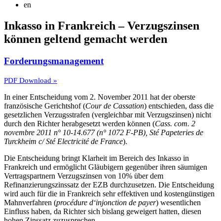
en
Inkasso in Frankreich – Verzugszinsen
können geltend gemacht werden
Forderungsmanagement
PDF Download »
In einer Entscheidung vom 2. November 2011 hat der oberste
französische Gerichtshof (
Cour de Cassation
) entschieden, dass die
gesetzlichen Verzugsstrafen (vergleichbar mit Verzugszinsen) nicht
durch den Richter herabgesetzt werden können (
Cass. com. 2
novembre 2011 n° 10-14.677 (n° 1072 F-PB), Sté Papeteries de
Turckheim c/ Sté Electricité de France
).
Die Entscheidung bringt Klarheit im Bereich des Inkasso in
Frankreich und ermöglicht Gläubigern gegenüber ihren säumigen
Vertragspartnern Verzugszinsen von 10% über dem
Refinanzierungszinssatz der EZB durchzusetzen. Die Entscheidung
wird auch für die in Frankreich sehr effektiven und kostengünstigen
Mahnverfahren (
procédure d‘injonction de payer
) wesentlichen
Einfluss haben, da Richter sich bislang geweigert hatten, diesen
hohen Zinssatz zuzusprechen.