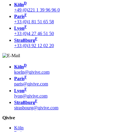
D
Köln
+49 (0)221 1 39 96 96 0
F
Paris
+33 (0)1 81 51 65 58
F
Lyon
+33 (0)4 27 46 51 50
F
Straßburg
+33 (0)3 92 12 02 20
D
Köln
koeln@qivive.com
F
Paris
paris@qivive.com
F
Lyon
lyon@qivive.com
F
Straßburg
strasbourg@qivive.com
Qivive
Köln