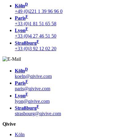
D
Köln
+49 (0)221 1 39 96 96 0
F
Paris
+33 (0)1 81 51 65 58
F
Lyon
+33 (0)4 27 46 51 50
F
Straßburg
+33 (0)3 92 12 02 20
D
Köln
koeln@qivive.com
F
Paris
paris@qivive.com
F
Lyon
lyon@qivive.com
F
Straßburg
strasbourg@qivive.com
Qivive
Köln