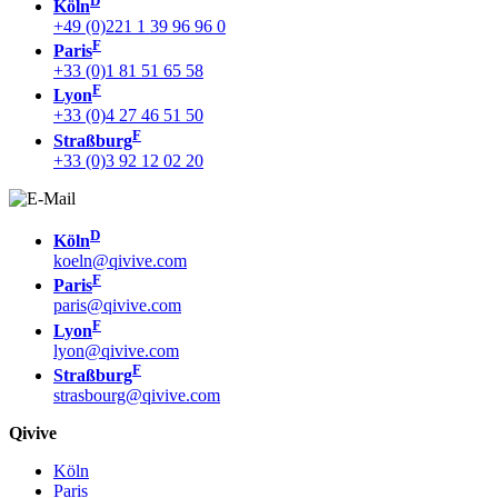
Köln
+49 (0)221 1 39 96 96 0
F
Paris
+33 (0)1 81 51 65 58
F
Lyon
+33 (0)4 27 46 51 50
F
Straßburg
+33 (0)3 92 12 02 20
D
Köln
koeln@qivive.com
F
Paris
paris@qivive.com
F
Lyon
lyon@qivive.com
F
Straßburg
strasbourg@qivive.com
Qivive
Köln
Paris