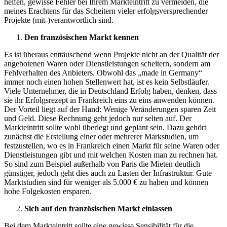
helfen, gewisse Fehler bei Ihrem Markteintritt zu vermeiden, die
meines Erachtens für das Scheitern vieler erfolgsversprechender
Projekte (mit-)verantwortlich sind.
Den französischen Markt kennen
Es ist überaus enttäuschend wenn Projekte nicht an der Qualität der
angebotenen Waren oder Dienstleistungen scheitern, sondern am
Fehlverhalten des Anbieters. Obwohl das „made in Germany“
immer noch einen hohen Stellenwert hat, ist es kein Selbstläufer.
Viele Unternehmer, die in Deutschland Erfolg haben, denken, dass
sie ihr Erfolgsrezept in Frankreich eins zu eins anwenden können.
Der Vorteil liegt auf der Hand: Wenige Veränderungen sparen Zeit
und Geld. Diese Rechnung geht jedoch nur selten auf. Der
Markteintritt sollte wohl überlegt und geplant sein. Dazu gehört
zunächst die Erstellung einer oder mehrerer Markstudien, um
festzustellen, wo es in Frankreich einen Markt für seine Waren oder
Dienstleistungen gibt und mit welchen Kosten man zu rechnen hat.
So sind zum Beispiel außerhalb von Paris die Mieten deutlich
günstiger, jedoch geht dies auch zu Lasten der Infrastruktur. Gute
Marktstudien sind für weniger als 5.000 € zu haben und können
hohe Folgekosten ersparen.
Sich auf den französischen Markt einlassen
Bei dem Markteintritt sollte eine gewisse Sensibilität für die