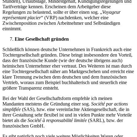
Stunden), Urlaubstage, Mindestgehalt, Kündigungsregelungen und
Tarifverträge kennen. Erscheinen dem Arbeitgeber diese
Regelungen zu belastend, sollte er über einen sog. „
Voyageur
représentant placier
“ (VRP) nachdenken, welcher eine
Zwischenposition zwischen Arbeitnehmer und Selbständigen
einnimmt.
Eine Gesellschaft gründen
Schließlich können deutsche Unternehmen in Frankreich auch eine
Tochtergesellschaft gründen. Diese bringt insbesondere den Vorteil,
dass der französische Kunde (wie der deutsche übrigens auch)
heimischen Unternehmer eher vertraut. Des Weiteren ist man durch
eine Tochtergesellschaft näher am Marktgeschehen und erreicht eine
klare Trennung zwischen dem deutschen und dem französischen
Vertrieb, woraus zum Beispiel buchhalterisch und steuerlich eine
größere Transparenz entsteht.
Bei der Wahl der Gesellschaftsform empfehle ich meinen
Mandanten meistens die Gründung einer sog.
Société par actions
simplifiée
(SAS), bzw. eine vereinfachte Aktiengesellschaft, die in
ihrer Gestaltung sehr flexibel ist und in vielen Punkte mehr Vorteile
bietet als die
Société à responsabilité limitée
(SARL), bzw. der
französischen GmbH.
Es gibt natürlich noch viele weitere Möglichkeiten Waren oder