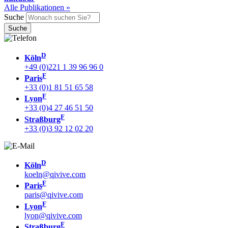
Alle Publikationen »
Suche
D
Köln
+49 (0)221 1 39 96 96 0
F
Paris
+33 (0)1 81 51 65 58
F
Lyon
+33 (0)4 27 46 51 50
F
Straßburg
+33 (0)3 92 12 02 20
D
Köln
koeln@qivive.com
F
Paris
paris@qivive.com
F
Lyon
lyon@qivive.com
F
Straßburg