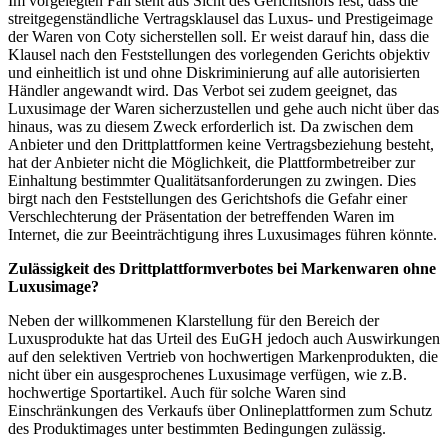
Im vorgelegten Fall steht aus Sicht des Gerichtshofs fest, dass die
streitgegenständliche Vertragsklausel das Luxus- und Prestigeimage
der Waren von Coty sicherstellen soll. Er weist darauf hin, dass die
Klausel nach den Feststellungen des vorlegenden Gerichts objektiv
und einheitlich ist und ohne Diskriminierung auf alle autorisierten
Händler angewandt wird. Das Verbot sei zudem geeignet, das
Luxusimage der Waren sicherzustellen und gehe auch nicht über das
hinaus, was zu diesem Zweck erforderlich ist. Da zwischen dem
Anbieter und den Drittplattformen keine Vertragsbeziehung besteht,
hat der Anbieter nicht die Möglichkeit, die Plattformbetreiber zur
Einhaltung bestimmter Qualitätsanforderungen zu zwingen. Dies
birgt nach den Feststellungen des Gerichtshofs die Gefahr einer
Verschlechterung der Präsentation der betreffenden Waren im
Internet, die zur Beeinträchtigung ihres Luxusimages führen könnte.
Zulässigkeit des Drittplattformverbotes bei Markenwaren ohne
Luxusimage?
Neben der willkommenen Klarstellung für den Bereich der
Luxusprodukte hat das Urteil des EuGH jedoch auch Auswirkungen
auf den selektiven Vertrieb von hochwertigen Markenprodukten, die
nicht über ein ausgesprochenes Luxusimage verfügen, wie z.B.
hochwertige Sportartikel. Auch für solche Waren sind
Einschränkungen des Verkaufs über Onlineplattformen zum Schutz
des Produktimages unter bestimmten Bedingungen zulässig.