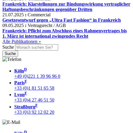
Frankreich: Klarstellungen zur Bindungswirkung vertraglicher
Haftungsbeschränkungen gegenüber Dritten
21.07.2025
:
Commercial
Gesetzesentwurf gegen „Ultra Fast Fashion“ in Frankreich
09.05.2025
:
Vertragsrecht / AGB
Frankreich: Pflicht zum Abschluss eines Rahmenvertrages bis
1. März ist international zwingendes Recht
Alle Publikationen »
Suche
D
Köln
+49 (0)221 1 39 96 96 0
F
Paris
+33 (0)1 81 51 65 58
F
Lyon
+33 (0)4 27 46 51 50
F
Straßburg
+33 (0)3 92 12 02 20
D