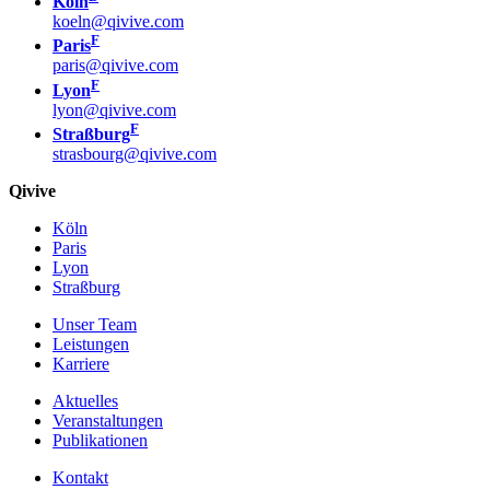
Köln
koeln@qivive.com
F
Paris
paris@qivive.com
F
Lyon
lyon@qivive.com
F
Straßburg
strasbourg@qivive.com
Qivive
Köln
Paris
Lyon
Straßburg
Unser Team
Leistungen
Karriere
Aktuelles
Veranstaltungen
Publikationen
Kontakt