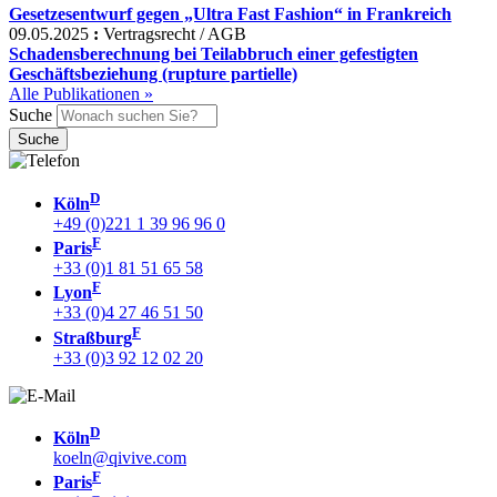
Gesetzesentwurf gegen „Ultra Fast Fashion“ in Frankreich
09.05.2025
:
Vertragsrecht / AGB
Schadensberechnung bei Teilabbruch einer gefestigten
Geschäftsbeziehung (rupture partielle)
Alle Publikationen »
Suche
D
Köln
+49 (0)221 1 39 96 96 0
F
Paris
+33 (0)1 81 51 65 58
F
Lyon
+33 (0)4 27 46 51 50
F
Straßburg
+33 (0)3 92 12 02 20
D
Köln
koeln@qivive.com
F
Paris