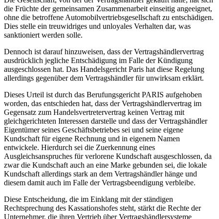
die Früchte der gemeinsamen Zusammenarbeit einseitig angeeignet,
ohne die betroffene Automobilvertriebsgesellschaft zu entschädigen.
Dies stelle ein treuwidriges und unloyales Verhalten dar, was
sanktioniert werden solle.
Dennoch ist darauf hinzuweisen, dass der Vertragshändlervertrag
ausdrücklich jegliche Entschädigung im Falle der Kündigung
ausgeschlossen hat. Das Handelsgericht Paris hat diese Regelung
allerdings gegenüber dem Vertragshändler für unwirksam erklärt.
Dieses Urteil ist durch das Berufungsgericht PARIS aufgehoben
worden, das entschieden hat, dass der Vertragshändlervertrag im
Gegensatz zum Handelsvertretervertrag keinen Vertrag mit
gleichgerichteten Interessen darstelle und dass der Vertragshändler
Eigentümer seines Geschäftsbetriebes sei und seine eigene
Kundschaft für eigene Rechnung und in eigenem Namen
entwickele. Hierdurch sei die Zuerkennung eines
Ausgleichsanspruches für verlorene Kundschaft ausgeschlossen, da
zwar die Kundschaft auch an eine Marke gebunden sei, die lokale
Kundschaft allerdings stark an dem Vertragshändler hänge und
diesem damit auch im Falle der Vertragsbeendigung verbleibe.
Diese Entscheidung, die im Einklang mit der ständigen
Rechtsprechung des Kassationshofes steht, stärkt die Rechte der
Unternehmer, die ihren Vertrieb über Vertragshändlersysteme