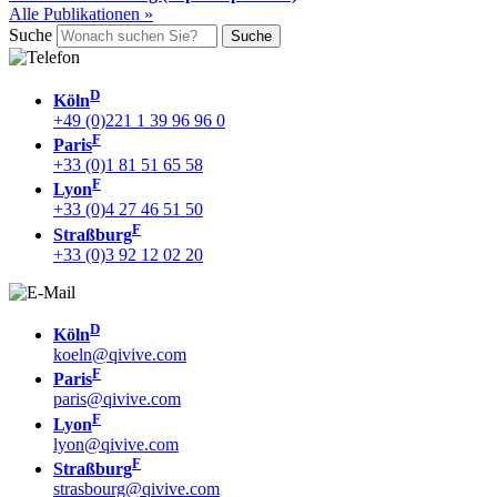
Alle Publikationen »
Suche
D
Köln
+49 (0)221 1 39 96 96 0
F
Paris
+33 (0)1 81 51 65 58
F
Lyon
+33 (0)4 27 46 51 50
F
Straßburg
+33 (0)3 92 12 02 20
D
Köln
koeln@qivive.com
F
Paris
paris@qivive.com
F
Lyon
lyon@qivive.com
F
Straßburg
strasbourg@qivive.com