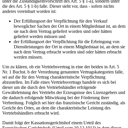
unter die Zuständigkeitsvorschrift des Art. 5 § 1-a), sondern unter
die des Art. 5 § 1-b) falle. Dieser sieht vor, dass - sofern nichts
anderes vereinbart worden ist:
Der Erfüllungsort der Verpflichtung für den Verkauf
beweglicher Sachen der Ort in einem Mitgliedstaat ist, an dem
sie nach dem Vertrag geliefert worden sind oder hätten
geliefert werden müssen und
der Erfüllungsort der Verpflichtung für die Erbringung von
Dienstleistungen der Ort in einem Mitgliedstaat ist, an dem sie
nach dem Vertrag erbracht worden sind oder hätten erbracht
werden müssen.
Um zu klären, ob ein Vertriebsvertrag in eine der beiden in Art. 5
Nr. 1 Buchst. b der Verordnung genannten Vertragskategorien falle,
sei auf die für den Vertrag charakteristische Verpflichtung
abzustellen. Im Falle eines Vertriebsvertrags handele es sich bei
dieser um die durch den Vertriebshändler erfolgende
Gewährleistung des Vertriebs der Erzeugnisse des Lizenzgebers und
die dadurch erfolgende Mitwirkung bei der Förderung ihrer
Verbreitung. Folglich sei hier das französische Gericht zuständig, als
Gericht des Ortes, an dem die charakteristische Leistung des
Vertriebshändlers erbracht wird.
Damit folgt der Kassationsgerichtshof einem Urteil des
Europäischen Gerichtshofs (Urteil vom 19.12.1013) in dem dieser