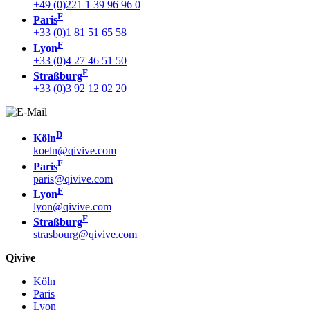
+49 (0)221 1 39 96 96 0
F
Paris
+33 (0)1 81 51 65 58
F
Lyon
+33 (0)4 27 46 51 50
F
Straßburg
+33 (0)3 92 12 02 20
D
Köln
koeln@qivive.com
F
Paris
paris@qivive.com
F
Lyon
lyon@qivive.com
F
Straßburg
strasbourg@qivive.com
Qivive
Köln
Paris
Lyon