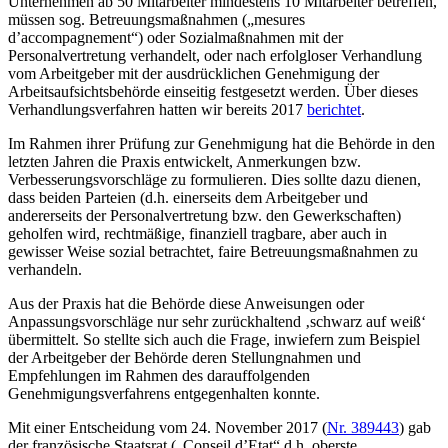
Unternehmen ab 50 Mitarbeiter mindestens 10 Mitarbeiter betreffen,
müssen sog. Betreuungsmaßnahmen („mesures
d’accompagnement“) oder Sozialmaßnahmen mit der
Personalvertretung verhandelt, oder nach erfolgloser Verhandlung
vom Arbeitgeber mit der ausdrücklichen Genehmigung der
Arbeitsaufsichtsbehörde einseitig festgesetzt werden. Über dieses
Verhandlungsverfahren hatten wir bereits 2017
berichtet
.
Im Rahmen ihrer Prüfung zur Genehmigung hat die Behörde in den
letzten Jahren die Praxis entwickelt, Anmerkungen bzw.
Verbesserungsvorschläge zu formulieren. Dies sollte dazu dienen,
dass beiden Parteien (d.h. einerseits dem Arbeitgeber und
andererseits der Personalvertretung bzw. den Gewerkschaften)
geholfen wird, rechtmäßige, finanziell tragbare, aber auch in
gewisser Weise sozial betrachtet, faire Betreuungsmaßnahmen zu
verhandeln.
Aus der Praxis hat die Behörde diese Anweisungen oder
Anpassungsvorschläge nur sehr zurückhaltend ‚schwarz auf weiß‘
übermittelt. So stellte sich auch die Frage, inwiefern zum Beispiel
der Arbeitgeber der Behörde deren Stellungnahmen und
Empfehlungen im Rahmen des darauffolgenden
Genehmigungsverfahrens entgegenhalten konnte.
Mit einer Entscheidung vom 24. November 2017 (
Nr. 389443
) gab
der französische Staatsrat („Conseil d’Etat“ d.h. oberste