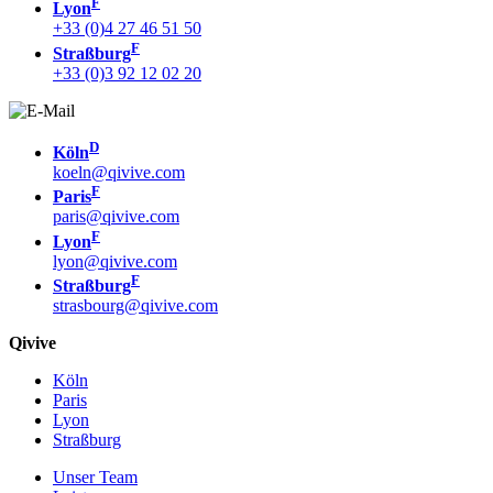
F
Lyon
+33 (0)4 27 46 51 50
F
Straßburg
+33 (0)3 92 12 02 20
D
Köln
koeln@qivive.com
F
Paris
paris@qivive.com
F
Lyon
lyon@qivive.com
F
Straßburg
strasbourg@qivive.com
Qivive
Köln
Paris
Lyon
Straßburg
Unser Team