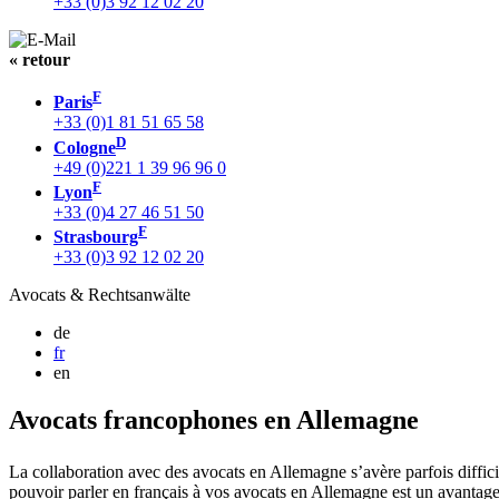
+33 (0)3 92 12 02 20
« retour
F
Paris
+33 (0)1 81 51 65 58
D
Cologne
+49 (0)221 1 39 96 96 0
F
Lyon
+33 (0)4 27 46 51 50
F
Strasbourg
+33 (0)3 92 12 02 20
Avocats & Rechtsanwälte
de
fr
en
Avocats francophones en Allemagne
La collaboration avec des avocats en Allemagne s’avère parfois diffici
pouvoir parler en français à vos avocats en Allemagne est un avantage