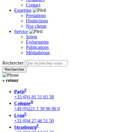
Contact
Expertise
Prestations
Distinctions
Nos clients
Service
Sujets
Événements
Publications
Médiathèque
Rechercher
« retour
F
Paris
+33 (0)1 81 51 65 58
D
Cologne
+49 (0)221 1 39 96 96 0
F
Lyon
+33 (0)4 27 46 51 50
F
Strasbourg