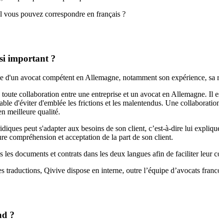
l vous pouvez correspondre en français ?
si important ?
 d'un avocat compétent en Allemagne, notamment son expérience, sa répu
oute collaboration entre une entreprise et un avocat en Allemagne. Il
niable d'éviter d'emblée les frictions et les malentendus. Une collabor
n meilleure qualité.
ques peut s'adapter aux besoins de son client, c’est-à-dire lui expliquer
eure compréhension et acceptation de la part de son client.
 les documents et contrats dans les deux langues afin de faciliter leur c
es traductions, Qivive dispose en interne, outre l’équipe d’avocats fran
nd ?