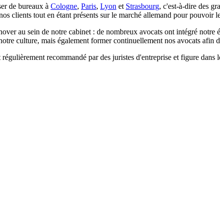
oser de bureaux à
Cologne
,
Paris
,
Lyon
et
Strasbourg
, c'est-à-dire des g
os clients tout en étant présents sur le marché allemand pour pouvoir le
rnover au sein de notre cabinet : de nombreux avocats ont intégré notre 
tre culture, mais également former continuellement nos avocats afin d'a
it régulièrement recommandé par des juristes d'entreprise et figure dan