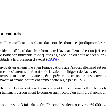
et allemands
 : Ils conseillent leurs clients dans tous les domaines juridiques et les 
de tout d'abord dans leur formation: L'avocat allemand est un juriste ti
ne formation universitaire de quatre ans, avec une ou deux années suppl
aptitude à la profession d'avocat (
CAPA
).
 avocats en Allemagne et en France : Alors que l'avocat allemand est r
ement les barèmes en fonction de la valeur en litige et de l'activité, il n
nçais de manière individuelle, étant précisé que les honoraires peuvent êt
un avocat allemand pourra entièrement être régie par la RVG.
fférente : Les avocats en Allemagne sont tenus de transmettre à leurs cli
transmettre à son client le courrier qu'il reçoit d'un confrère français en
), soit presque 3 fois plus qu'en France où seulement environ 69 000 avo