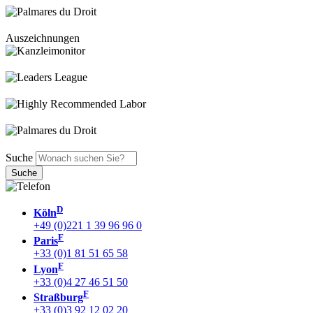
Auszeichnungen
Suche
D
Köln
+49 (0)221 1 39 96 96 0
F
Paris
+33 (0)1 81 51 65 58
F
Lyon
+33 (0)4 27 46 51 50
F
Straßburg
+33 (0)3 92 12 02 20