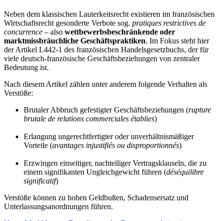
Neben dem klassischen Lauterkeitsrecht existieren im französischen
Wirtschaftsrecht gesonderte Verbote sog.
pratiques restrictives de
concurrence
– also
wettbewerbsbeschränkende oder
marktmissbräuchliche Geschäftspraktiken
. Im Fokus steht hier
der Artikel L442-1 des französischen Handelsgesetzbuchs, der für
viele deutsch-französische Geschäftsbeziehungen von zentraler
Bedeutung ist.
Nach diesem Artikel zählen unter anderem folgende Verhalten als
Verstöße:
Brutaler Abbruch gefestigter Geschäftsbeziehungen (
rupture
brutale de relations commerciales établies
)
Erlangung ungerechtfertigter oder unverhältnismäßiger
Vorteile (
avantages injustifiés ou disproportionnés
)
Erzwingen einseitiger, nachteiliger Vertragsklauseln, die zu
einem signifikanten Ungleichgewicht führen (
déséquilibre
significatif
)
Verstöße können zu hohen Geldbußen, Schadensersatz und
Unterlassungsanordnungen führen.