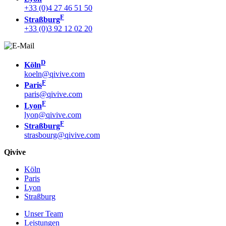
+33 (0)4 27 46 51 50
F
Straßburg
+33 (0)3 92 12 02 20
D
Köln
koeln@qivive.com
F
Paris
paris@qivive.com
F
Lyon
lyon@qivive.com
F
Straßburg
strasbourg@qivive.com
Qivive
Köln
Paris
Lyon
Straßburg
Unser Team
Leistungen