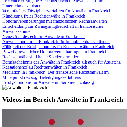
Erleichterter Zugang zur französischen Anwaltschaft für
Unternehmensjuristen
Vereinfachtes Disziplinarverfahren für Anwälte in Frankreich
Kündigung freier Rechtsanwälte in Frankreich
Honorarvereinbarungen mit französischen Rechtsanwälten
Entscheidung zur Zwangsmitgliedschaft in französischer
Anwaltskammer
Neues Standesrecht für Anwälte in Frankreich
Anwaltshonorare in Frankreich für Immobilientransaktionen
Fälligkeit des Erfolgshonorars für Rechtsanwälte in Frankreich
Beweis anwaltlicher Honorarvereinbarungen in Frankreich
Rechtsanwälte sind keine Spielervermittler
Berufsgeheimnis der Anwälte in Frankreich gilt auch für Assistenz
Kassationshof zu Rechtsanwälten in Frankreich
Mediation in Frankreich: Der französische Rechtsanwalt im
Mittelpunkt des sog. Beteiligungsverfahrens
Erfolgshonorare für Anwälte in Frankreich zulässig
Videos im Bereich Anwälte in Frankreich