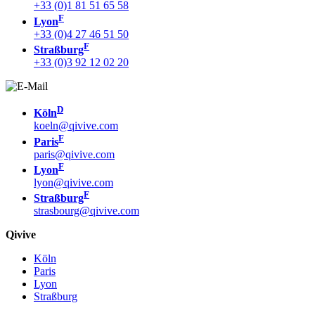
+33 (0)1 81 51 65 58
F
Lyon
+33 (0)4 27 46 51 50
F
Straßburg
+33 (0)3 92 12 02 20
D
Köln
koeln@qivive.com
F
Paris
paris@qivive.com
F
Lyon
lyon@qivive.com
F
Straßburg
strasbourg@qivive.com
Qivive
Köln
Paris
Lyon
Straßburg