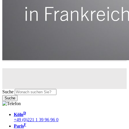
Suche
D
Köln
+49 (0)221 1 39 96 96 0
F
Paris