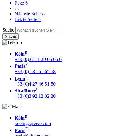
Page
6
…
Nächste Seite
››
Letzte Seite
»
Suche
D
Köln
+49 (0)221 1 39 96 96 0
F
Paris
+33 (0)1 81 51 65 58
F
Lyon
+33 (0)4 27 46 51 50
F
Straßburg
+33 (0)3 92 12 02 20
D
Köln
koeln@qivive.com
F
Paris
paris@qivive.com