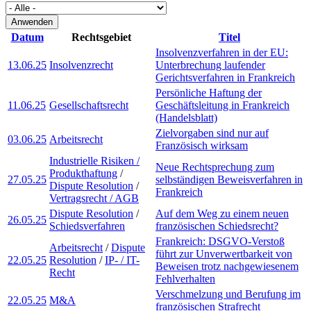
Datum
Rechtsgebiet
Titel
Insolvenzverfahren in der EU:
13.06.25
Insolvenzrecht
Unterbrechung laufender
Gerichtsverfahren in Frankreich
Persönliche Haftung der
11.06.25
Gesellschaftsrecht
Geschäftsleitung in Frankreich
(Handelsblatt)
Zielvorgaben sind nur auf
03.06.25
Arbeitsrecht
Französisch wirksam
Industrielle Risiken /
Neue Rechtsprechung zum
Produkthaftung
/
27.05.25
selbständigen Beweisverfahren in
Dispute Resolution
/
Frankreich
Vertragsrecht / AGB
Dispute Resolution
/
Auf dem Weg zu einem neuen
26.05.25
Schiedsverfahren
französischen Schiedsrecht?
Frankreich: DSGVO-Verstoß
Arbeitsrecht
/
Dispute
führt zur Unverwertbarkeit von
22.05.25
Resolution
/
IP- / IT-
Beweisen trotz nachgewiesenem
Recht
Fehlverhalten
Verschmelzung und Berufung im
22.05.25
M&A
französischen Strafrecht