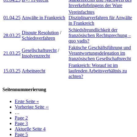
Inverkehrbringens der Ware
Vereinfachtes
01.04.25
Anwälte in Frankreich
Disziplinarverfahren für Anwälte
in Frankreich
Schiedsfreundlichkeit der
Dispute Resolution
/
28.03.25
französischen Rechtsprechung –
Schiedsverfahren
quo vadis?
Faktische Geschäftsführung und
Gesellschaftsrecht
/
21.03.25
Verantwortungsdelegation im
Insolvenzrecht
französischen Gesellschaftsrecht
Frankreich: Worauf ist im
15.03.25
Arbeitsrecht
laufenden Arbeitsverhältnis zu
achten?
Seitennummerierung
Erste Seite
«
Vorherige Seite
‹‹
…
Page
2
Page
3
Aktuelle Seite
4
Page
5