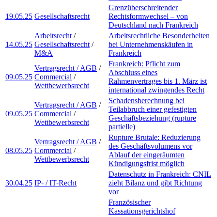
Grenzüberschreitender
19.05.25
Gesellschaftsrecht
Rechtsformwechsel – von
Deutschland nach Frankreich
Arbeitsrecht
/
Arbeitsrechtliche Besonderheiten
14.05.25
Gesellschaftsrecht
/
bei Unternehmenskäufen in
M&A
Frankreich
Frankreich: Pflicht zum
Vertragsrecht / AGB
/
Abschluss eines
09.05.25
Commercial
/
Rahmenvertrages bis 1. März ist
Wettbewerbsrecht
international zwingendes Recht
Schadensberechnung bei
Vertragsrecht / AGB
/
Teilabbruch einer gefestigten
09.05.25
Commercial
/
Geschäftsbeziehung (rupture
Wettbewerbsrecht
partielle)
Rupture Brutale: Reduzierung
Vertragsrecht / AGB
/
des Geschäftsvolumens vor
08.05.25
Commercial
/
Ablauf der eingeräumten
Wettbewerbsrecht
Kündigungsfrist möglich
Datenschutz in Frankreich: CNIL
30.04.25
IP- / IT-Recht
zieht Bilanz und gibt Richtung
vor
Französischer
Kassationsgerichtshof