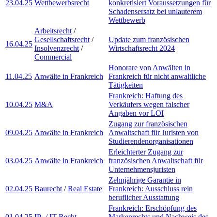
23.04.25
Wettbewerbsrecht
konkretisiert Voraussetzungen für
Schadensersatz bei unlauterem
Wettbewerb
Arbeitsrecht
/
Gesellschaftsrecht
/
Update zum französischen
16.04.25
Insolvenzrecht
/
Wirtschaftsrecht 2024
Commercial
Honorare von Anwälten in
11.04.25
Anwälte in Frankreich
Frankreich für nicht anwaltliche
Tätigkeiten
Frankreich: Haftung des
10.04.25
M&A
Verkäufers wegen falscher
Angaben vor LOI
Zugang zur französischen
09.04.25
Anwälte in Frankreich
Anwaltschaft für Juristen von
Studierendenorganisationen
Erleichterter Zugang zur
03.04.25
Anwälte in Frankreich
französischen Anwaltschaft für
Unternehmensjuristen
Zehnjährige Garantie in
02.04.25
Baurecht
/
Real Estate
Frankreich: Ausschluss rein
beruflicher Ausstattung
Frankreich: Erschöpfung des
01.04.25
IP- / IT-Recht
Markenrechts und Nachweis des